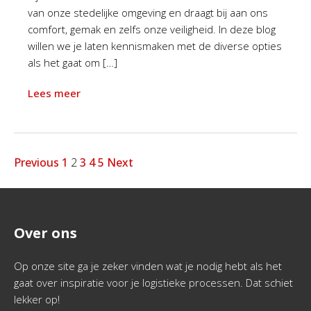
van onze stedelijke omgeving en draagt bij aan ons
comfort, gemak en zelfs onze veiligheid. In deze blog
willen we je laten kennismaken met de diverse opties
als het gaat om […]
Lees meer
Previous
1
2
3
4
5
Next
Over ons
Op onze site ga je zeker vinden wat je nodig hebt als het
gaat over inspiratie voor je logistieke processen. Dat schiet
lekker op!