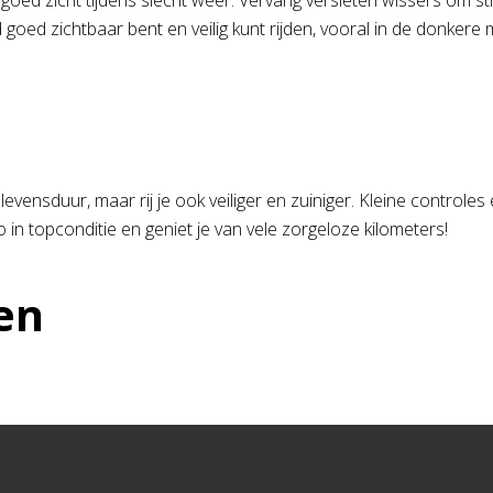
goed zicht tijdens slecht weer. Vervang versleten wissers om s
jd goed zichtbaar bent en veilig kunt rijden, vooral in de donker
levensduur, maar rij je ook veiliger en zuiniger. Kleine control
in topconditie en geniet je van vele zorgeloze kilometers!
en