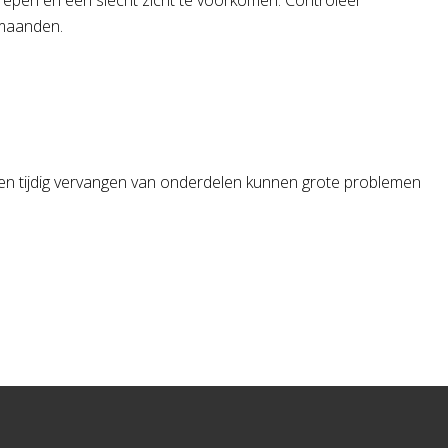
trepen en een slecht zicht te voorkomen. Controleer
e maanden.
es en tijdig vervangen van onderdelen kunnen grote problemen