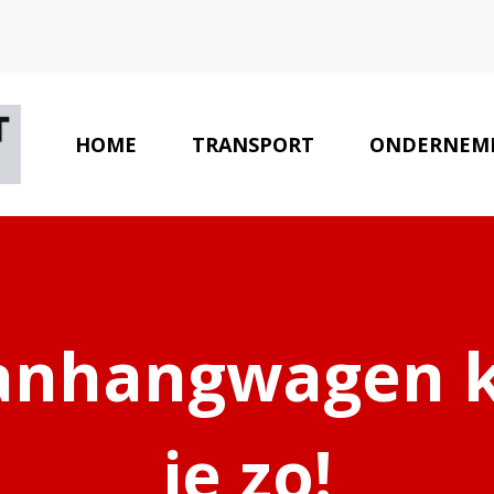
HOME
TRANSPORT
ONDERNEM
anhangwagen k
je zo!