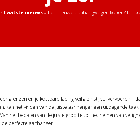
»
Laatste nieuws
»
Een nieuwe aanhangwagen kopen? Dit doe
r grenzen en je kostbare lading veilig en stijlvol vervoeren – 
 kan het vinden van de juiste aanhanger een uitdagende taak lij
Van het bepalen van de juiste grootte tot het nemen van veilig
an de perfecte aanhanger.