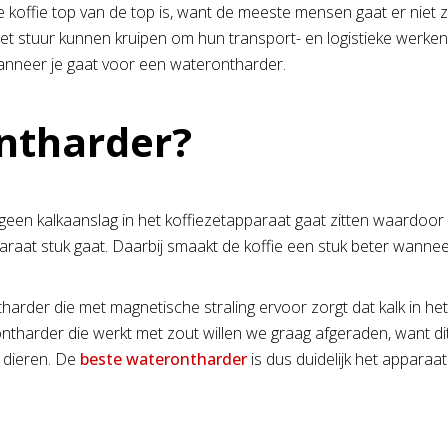
t de koffie top van de top is, want de meeste mensen gaat er nie
et stuur kunnen kruipen om hun transport- en logistieke werken t
 wanneer je gaat voor een waterontharder.
ntharder?
een kalkaanslag in het koffiezetapparaat gaat zitten waardoor he
raat stuk gaat. Daarbij smaakt de koffie een stuk beter wannee
der die met magnetische straling ervoor zorgt dat kalk in het w
ntharder die werkt met zout willen we graag afgeraden, want dit
n dieren. De
beste waterontharder
is dus duidelijk het apparaa